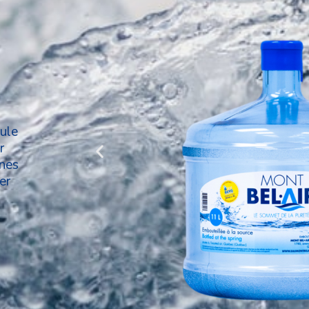
ule
r
ines
er