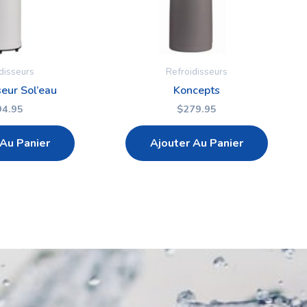
disseurs
Refroidisseurs
seur Sol’eau
Koncepts
94.95
$
279.95
 Au Panier
Ajouter Au Panier