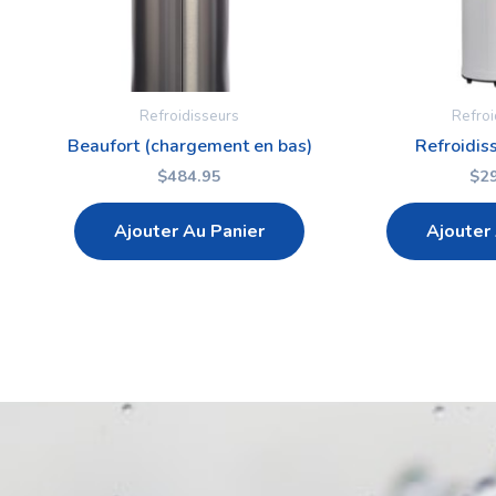
Refroidisseurs
Refroi
Beaufort (chargement en bas)
Refroidis
$
484.95
$
2
Ajouter Au Panier
Ajouter