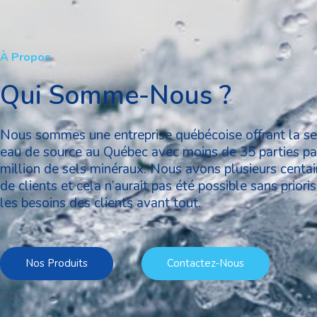
À Propos
Qui Somme-Nous ?
Nous sommes une entreprise québécoise offrant la se
eau de source au Québec avec moins de 35 parties pa
million de sels minéraux. Nous avons plusieurs centa
de clients et cela n’aurait pas été possible sans prioris
les besoins des clients avant tout.
Nos Produits
Contactez-Nous