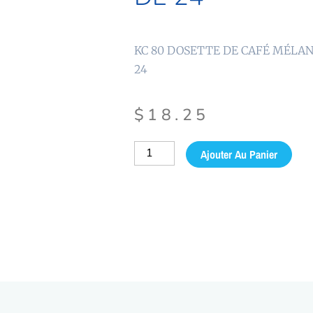
KC 80 DOSETTE DE CAFÉ MÉLAN
24
$
18.25
quantité
Ajouter Au Panier
de
KC
80
DOSETTE
DE
CAFÉ
MÉLANGE
ITALIEN
BTE