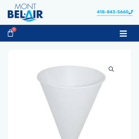
Aller
au
418-843-5660
contenu