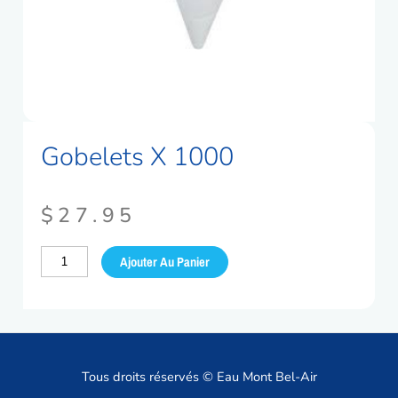
Gobelets X 1000
$
27.95
quantité
Ajouter Au Panier
de
Gobelets
x
1000
Tous droits réservés © Eau Mont Bel-Air