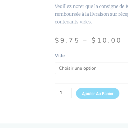
Veuillez noter que la consigne de 
remboursée à la livraison sur réce
contenants vides.
$
9.75
–
$
10.00
quantité
Ville
de
Eau
Mont-
Bélair
18,9
Ajouter Au Panier
litres