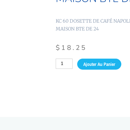
KC 60 DOSETTE DE CAFÉ NAPO
MAISON BTE DE 24
$
18.25
quantité
Ajouter Au Panier
de
DOSETTE
DE
CAFÉ
NAPOLÉON
VELOUTÉ
MAISON
BTE
DE