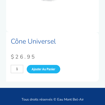
Cône Universel
$
26.95
quantité
Ajouter Au Panier
de
Cône
universel
Tous droits réservés © Eau Mont Bel-Air