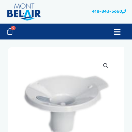
Aller
au
418-843-5660
contenu